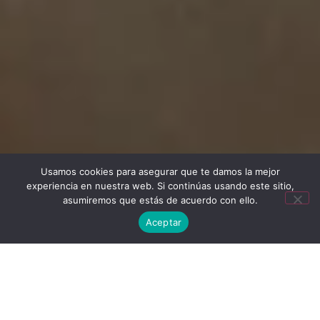
Sant Antoni Segon 2n
Usamos cookies para asegurar que te damos la mejor
experiencia en nuestra web. Si continúas usando este sitio,
asumiremos que estás de acuerdo con ello.
Sant Antoni Segon 2n
Aceptar
Studio confortable pouvant accueillir
jusqu’à 2 personnes.